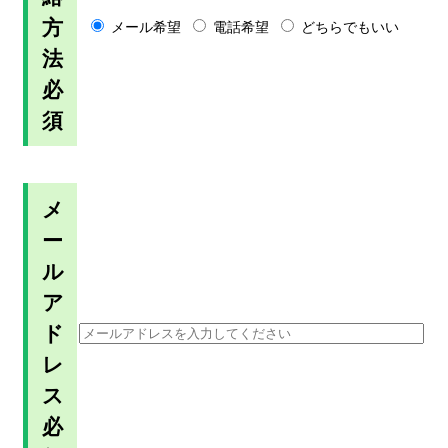
方
メール希望
電話希望
どちらでもいい
法
必
須
メ
ー
ル
ア
ド
レ
ス
必