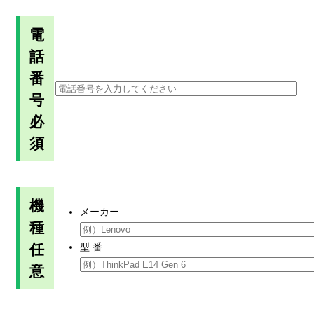
電
話
番
号
必
須
機
メーカー
種
任
型 番
意