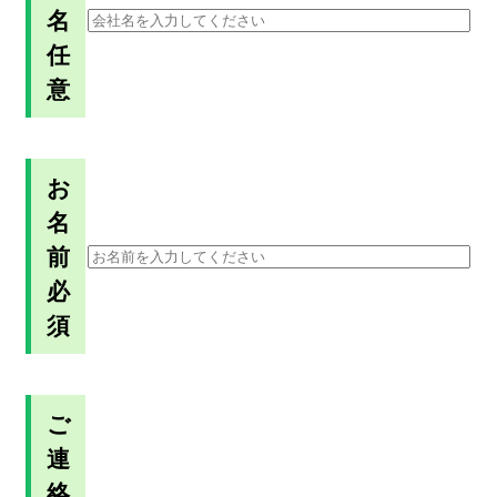
名
任
意
お
名
前
必
須
ご
連
絡