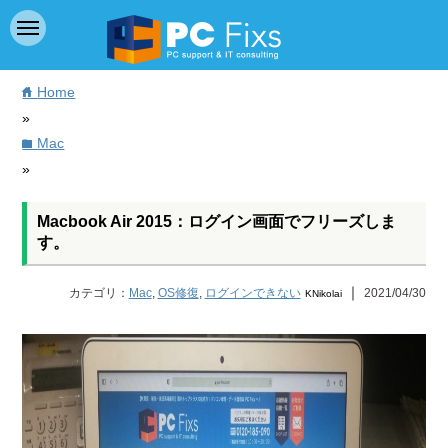
Home
home
»
Mac
folder
»
Macbook Air 2015：ログイン画面でフリーズしま
す。
｜
カテゴリ：
Mac
,
OS修復
,
ログインできない
2021/04/30
KNikolai