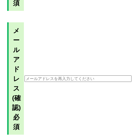
須
メ
ー
ル
ア
ド
レ
ス
(確
認)
必
須