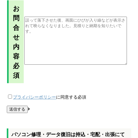
お
問
合
せ
内
容
必
須
プライバシーポリシー
に同意する
必須
パソコン修理・データ復旧は持込・宅配・出張にて