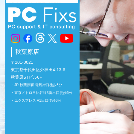
秋葉原店
〒101-0021
東京都千代田区外神田4-13-6
秋葉原STビル6F
・JR 秋葉原駅 電気街口徒歩5分
・東京メトロ日比谷線3番出口徒歩6分
・エクスプレス A1出口徒歩6分