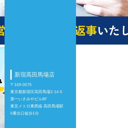
新宿高田馬場店
〒169-0075
東京都新宿区高田馬場2-14-5
第一いさみやビル8F
東京メトロ東西線 高田馬場駅
6番出口徒歩1分