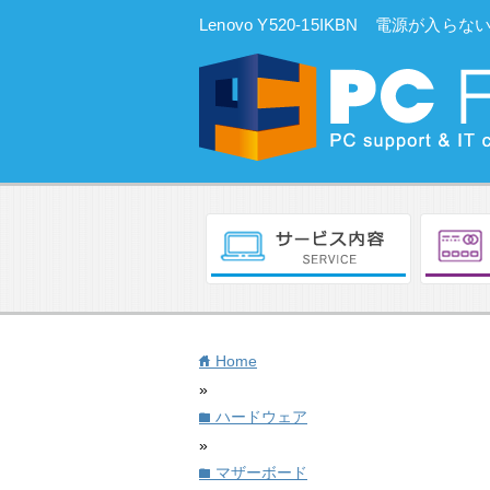
Lenovo Y520-15IKBN 電源が入
Home
home
»
ハードウェア
folder
»
マザーボード
folder