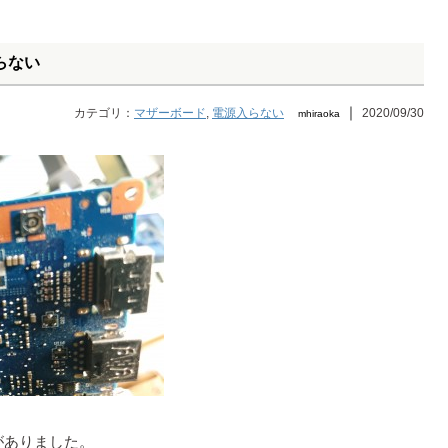
入らない
｜
カテゴリ：
マザーボード
,
電源入らない
2020/09/30
mhiraoka
がありました。