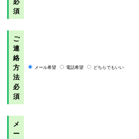
必
須
ご
連
絡
方
メール希望
電話希望
どちらでもいい
法
必
須
メ
ー