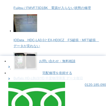
Fujitsu / FMVF73D1BK 電源が入らない状態の修理
IOData HDC-LA3.0とEX-HD3CZ FS破損・MFT破損
データが見れない
お問い合わせ・無料相談
宅配修理を依頼する
Buffalo HD-LBU3/YD 中度物理障害 データ復旧
0120-185-090