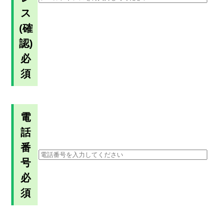
ス
(確
認)
必
須
電
話
番
号
必
須