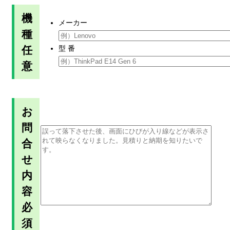
機
メーカー
種
任
型 番
意
お
問
合
せ
内
容
必
須