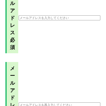
ル
ア
ド
レ
ス
必
須
メ
ー
ル
ア
ド
レ