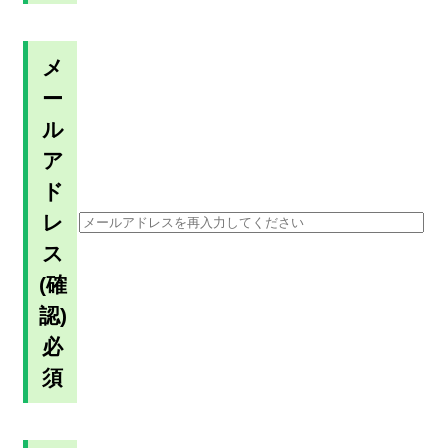
メ
ー
ル
ア
ド
レ
ス
(確
認)
必
須