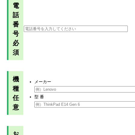
電
話
番
号
必
須
機
メーカー
種
任
型 番
意
お