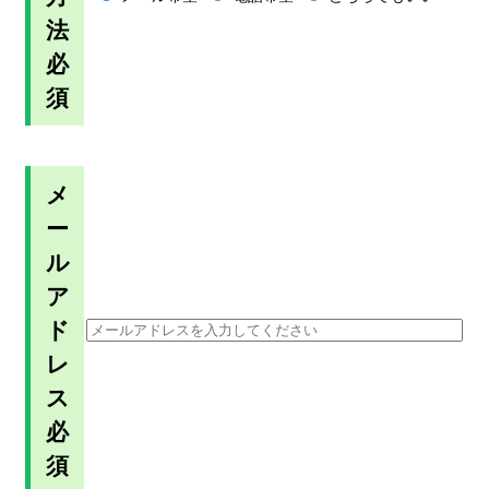
法
必
須
メ
ー
ル
ア
ド
レ
ス
必
須