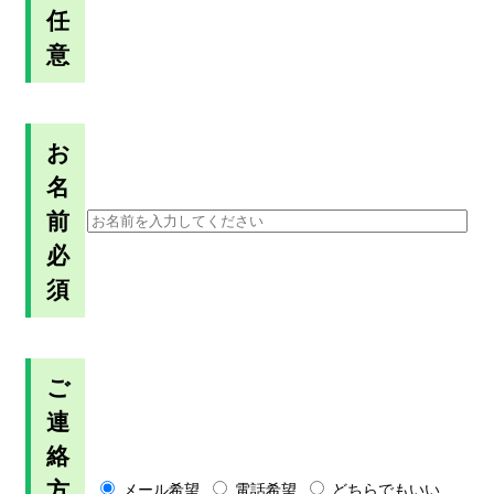
任
意
お
名
前
必
須
ご
連
絡
方
メール希望
電話希望
どちらでもいい