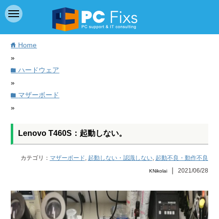
Home
home
»
ハードウェア
folder
»
マザーボード
folder
»
Lenovo T460S：起動しない。
カテゴリ：
マザーボード
,
起動しない・認識しない
,
起動不良・動作不良
｜
2021/06/28
KNikolai