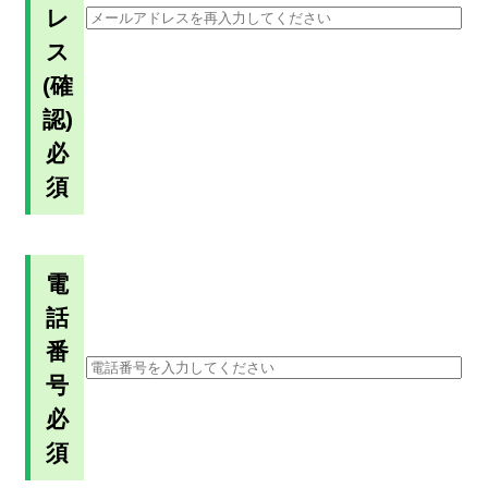
レ
ス
(確
認)
必
須
電
話
番
号
必
須