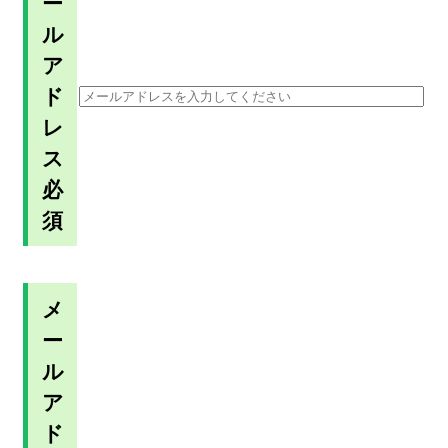
ー
ル
ア
ド
レ
ス
必
須
メ
ー
ル
ア
ド