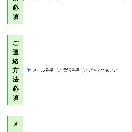
必
須
ご
連
絡
方
メール希望
電話希望
どちらでもいい
法
必
須
メ