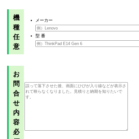
機
メーカー
種
任
型 番
意
お
問
合
せ
内
容
必