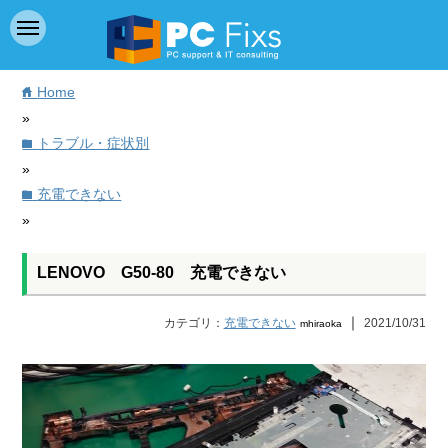
Home
home
»
トラブル・症状別
folder
»
充電できない
folder
»
LENOVO G50-80 充電できない
｜
カテゴリ：
充電できない
2021/10/31
mhiraoka