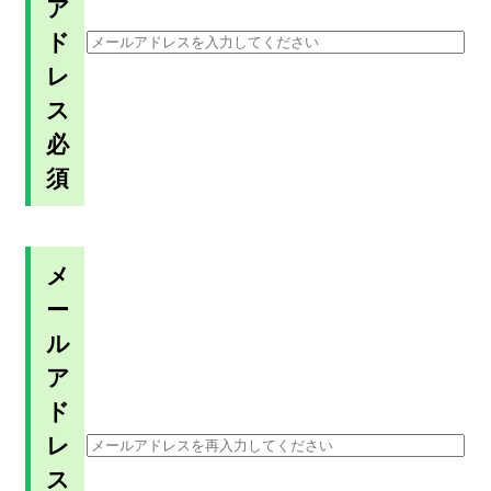
ア
ド
レ
ス
必
須
メ
ー
ル
ア
ド
レ
ス