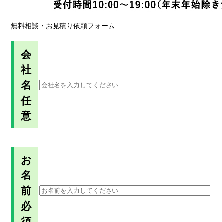
無料相談・お見積り依頼フォーム
会
社
名
任
意
お
名
前
必
須