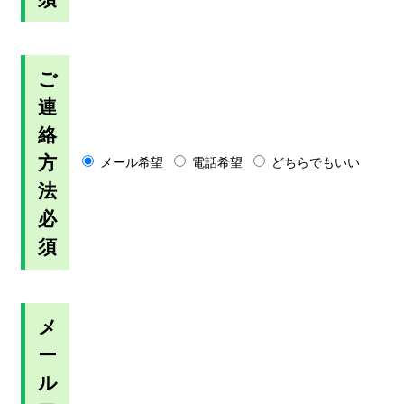
ご
連
絡
方
メール希望
電話希望
どちらでもいい
法
必
須
メ
ー
ル