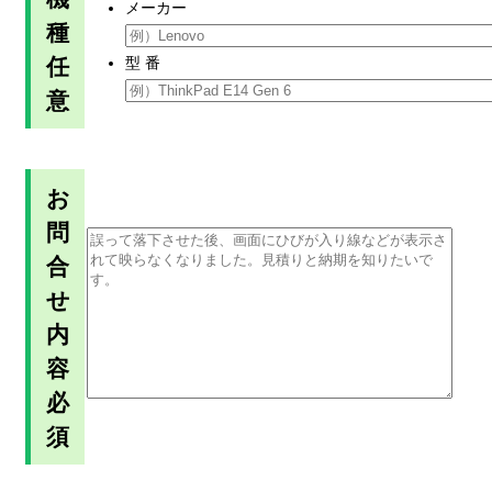
メーカー
種
任
型 番
意
お
問
合
せ
内
容
必
須