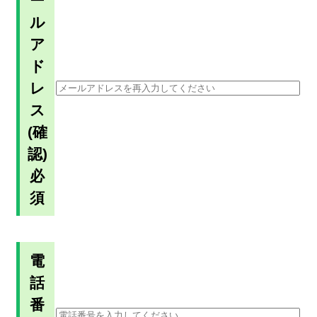
ー
ル
ア
ド
レ
ス
(確
認)
必
須
電
話
番