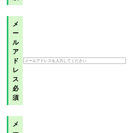
メ
ー
ル
ア
ド
レ
ス
必
須
メ