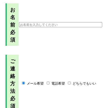
お
名
前
必
須
ご
連
絡
方
メール希望
電話希望
どちらでもいい
法
必
須