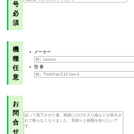
号
必
須
機
メーカー
種
任
型 番
意
お
問
合
せ