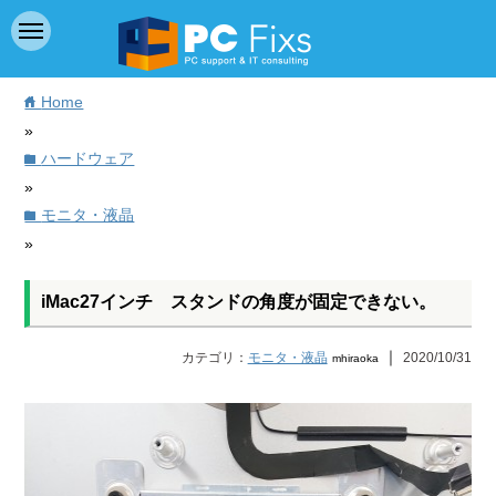
Home
home
»
ハードウェア
folder
»
モニタ・液晶
folder
»
iMac27インチ スタンドの角度が固定できない。
｜
カテゴリ：
モニタ・液晶
2020/10/31
mhiraoka