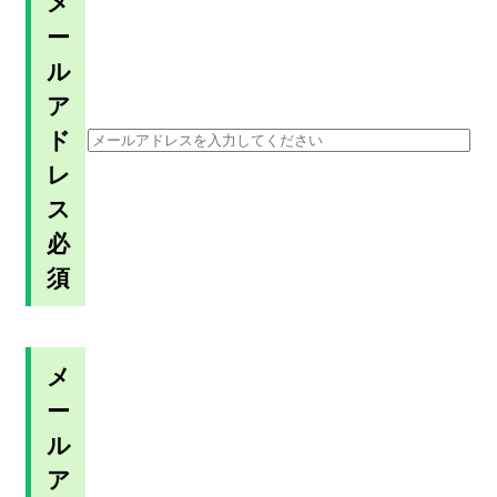
メ
ー
ル
ア
ド
レ
ス
必
須
メ
ー
ル
ア