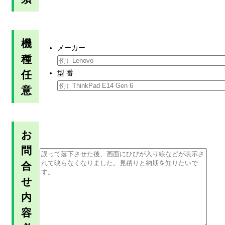
機
メーカー
種
任
型 番
意
お
問
合
せ
内
容