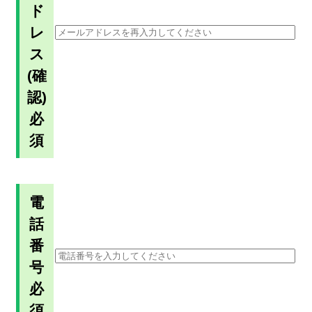
ド
レ
ス
(確
認)
必
須
電
話
番
号
必
須