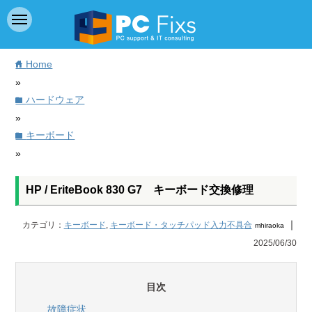
Home
home
»
ハードウェア
folder
»
キーボード
folder
»
HP / EriteBook 830 G7 キーボード交換修理
｜
カテゴリ：
キーボード
,
キーボード・タッチパッド入力不具合
mhiraoka
2025/06/30
目次
故障症状