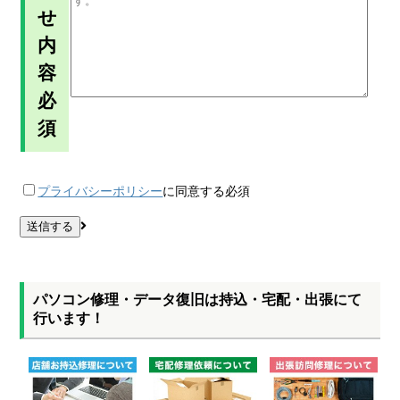
せ
内
容
必
須
プライバシーポリシー
に同意する
必須
パソコン修理・データ復旧は持込・宅配・出張にて
行います！