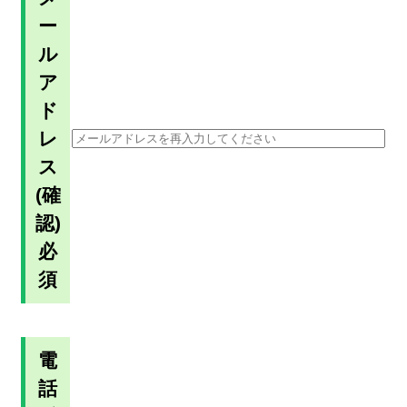
ー
ル
ア
ド
レ
ス
(確
認)
必
須
電
話