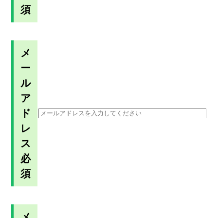
須
メ
ー
ル
ア
ド
レ
ス
必
須
メ