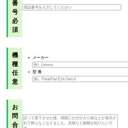
番
号
必
須
機
メーカー
種
任
型 番
意
お
問
合