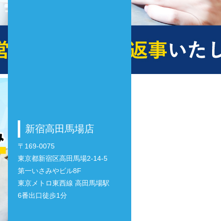
新宿高田馬場店
〒169-0075
東京都新宿区高田馬場2-14-5
第一いさみやビル8F
東京メトロ東西線 高田馬場駅
6番出口徒歩1分