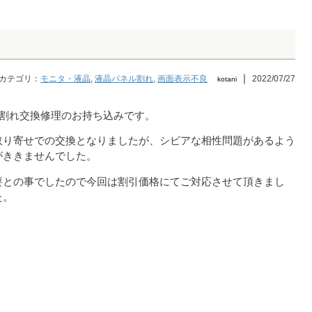
｜
カテゴリ：
モニタ・液晶
,
液晶パネル割れ
,
画面表示不良
2022/07/27
kotani
の液晶パネル割れ交換修理のお持ち込みです。
取り寄せでの交換となりましたが、シビアな相性問題があるよう
がききませんでした。
要との事でしたので今回は割引価格にてご対応させて頂きまし
た。