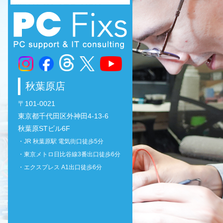
秋葉原店
〒101-0021
東京都千代田区外神田4-13-6
秋葉原STビル6F
・JR 秋葉原駅 電気街口徒歩5分
・東京メトロ日比谷線3番出口徒歩6分
・エクスプレス A1出口徒歩6分