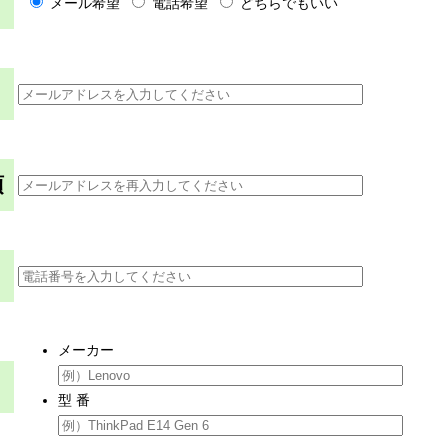
メール希望
電話希望
どちらでもいい
須
メーカー
型 番