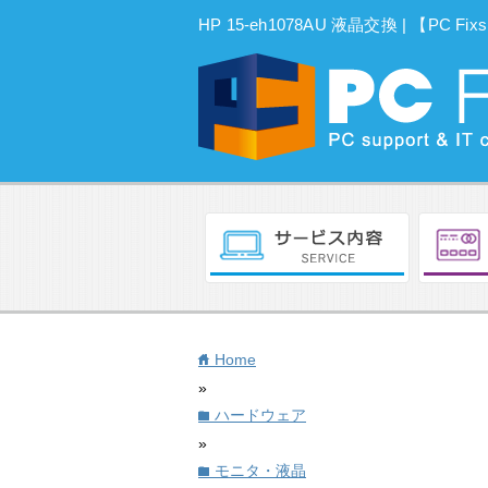
HP 15-eh1078AU 液晶交換 | 【
Home
home
»
ハードウェア
folder
»
モニタ・液晶
folder