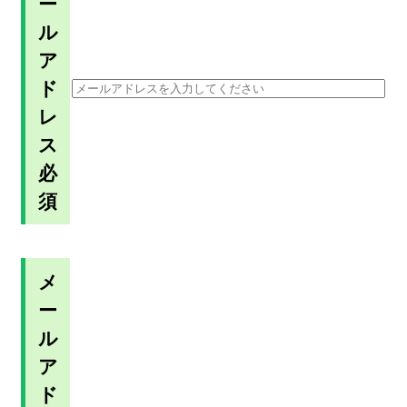
ー
ル
ア
ド
レ
ス
必
須
メ
ー
ル
ア
ド