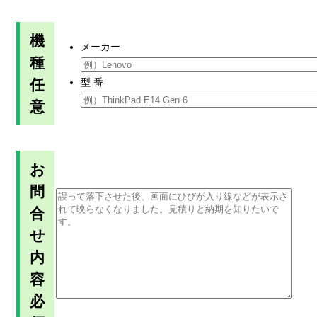
機
メーカー
種
任
型 番
意
お
問
合
せ
内
容
必