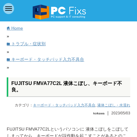
Home
home
»
トラブル・症状別
folder
»
キーボード・タッチパッド入力不具合
folder
»
FUJITSU FMVA77C2L 液体こぼし、キーボード不
良。
カテゴリ：
キーボード・タッチパッド入力不具合
,
液体こぼし・水濡れ
｜
2023/05/03
koikawa
FUJITSU FMVA77C2Lというパソコンに 液体こぼしをこぼして
しまってから、キーボードが誤作動を起こすことがあるとのこ