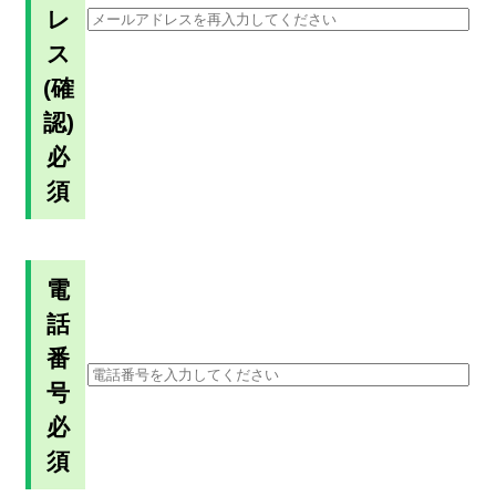
レ
ス
(確
認)
必
須
電
話
番
号
必
須