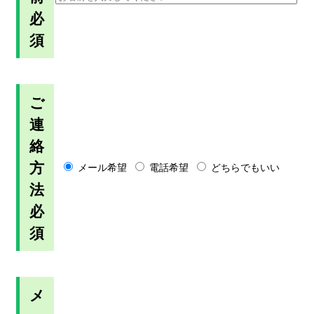
必
須
ご
連
絡
方
メール希望
電話希望
どちらでもいい
法
必
須
メ