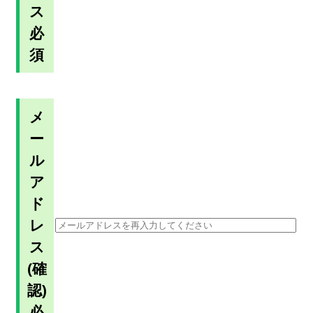
ス
必
須
メ
ー
ル
ア
ド
レ
ス
(確
認)
必