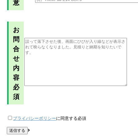
意
お
問
合
せ
内
容
必
須
プライバシーポリシー
に同意する
必須