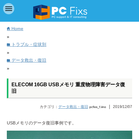
Home
home
»
トラブル・症状別
folder
»
データ救出・復旧
folder
»
ELECOM 16GB USBメモリ 重度物理障害データ復
旧
｜
カテゴリ：
データ救出・復旧
2019/12/07
pcfixs_f.iino
USBメモリのデータ復旧事例です。