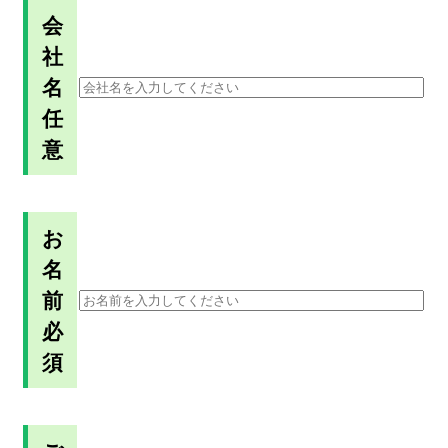
会
社
名
任
意
お
名
前
必
須