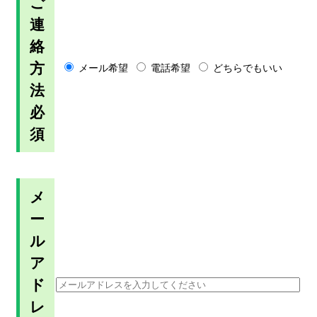
ご
連
絡
方
メール希望
電話希望
どちらでもいい
法
必
須
メ
ー
ル
ア
ド
レ