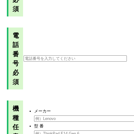
須
電
話
番
号
必
須
機
メーカー
種
任
型 番