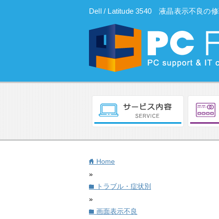
Dell / Latitude 3540 液晶表
Home
home
»
トラブル・症状別
folder
»
画面表示不良
folder