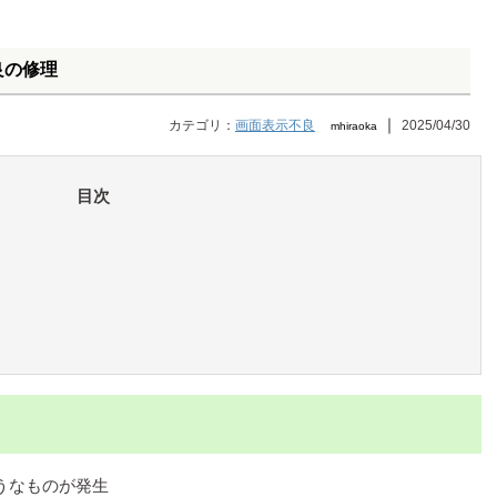
示不良の修理
｜
カテゴリ：
画面表示不良
2025/04/30
mhiraoka
目次
帯のようなものが発生