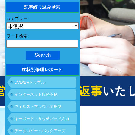
記事絞り込み検索
カテゴリー
ワード検索
症状別修理レポート
DVD/BRトラブル
インターネット接続不良
ウィルス・マルウェア感染
キーボード・タッチパッド入力
不具合
データコピー・バックアップ