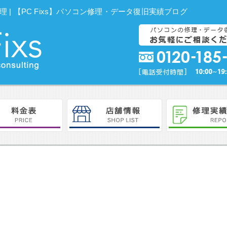
示不良の修理 | 【PC Fixs】パソコン修理・データ復旧実績ブログ