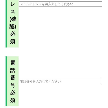
レ
ス
(確
認)
必
須
電
話
番
号
必
須