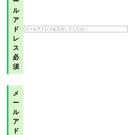
ー
ル
ア
ド
レ
ス
必
須
メ
ー
ル
ア
ド