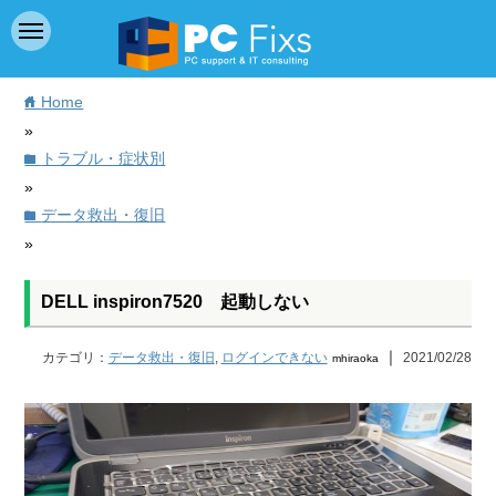
Home
home
»
トラブル・症状別
folder
»
データ救出・復旧
folder
»
DELL inspiron7520 起動しない
｜
カテゴリ：
データ救出・復旧
,
ログインできない
2021/02/28
mhiraoka