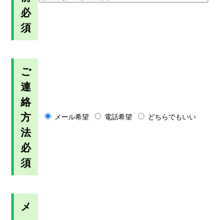
必
須
ご
連
絡
方
メール希望
電話希望
どちらでもいい
法
必
須
メ