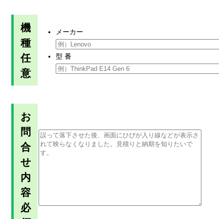
機
メーカー
種
任
型 番
意
お
問
合
せ
内
容
必