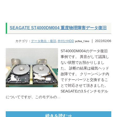
SEAGATE ST4000DM004 重度物理障害データ復旧
｜
カテゴリ：
データ救出・復旧
,
外付けHDD
2022/02/06
pcfixs_f.iino
ST4000DM004のデータ復旧
事例です。 異音がして認識し
ない状態でお預かりしまし
た。 診断の結果は磁気ヘッド
故障です。 クリーンベンチ内
でドナーパーツと交換するこ
とで対応させて頂きました。
SEAGATEの3.5インチモデル
についてですが、このモデルの…
続きを読む⇒