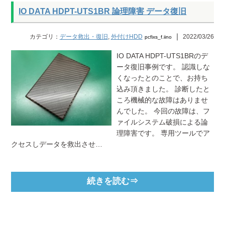
IO DATA HDPT-UTS1BR 論理障害 データ復旧
｜
カテゴリ：
データ救出・復旧
,
外付けHDD
2022/03/26
pcfixs_f.iino
IO DATA HDPT-UTS1BRのデ
ータ復旧事例です。 認識しな
くなったとのことで、お持ち
込み頂きました。 診断したと
ころ機械的な故障はありませ
んでした。 今回の故障は、フ
ァイルシステム破損による論
理障害です。 専用ツールでア
クセスしデータを救出させ…
続きを読む⇒