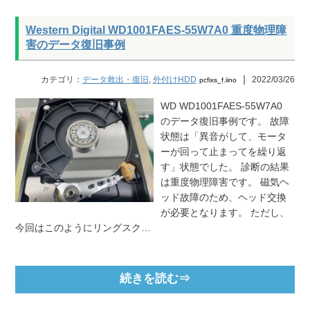
Western Digital WD1001FAES-55W7A0 重度物理障
害のデータ復旧事例
｜
カテゴリ：
データ救出・復旧
,
外付けHDD
2022/03/26
pcfixs_f.iino
WD WD1001FAES-55W7A0
のデータ復旧事例です。 故障
状態は「異音がして、モータ
ーが回って止まってを繰り返
す」状態でした。 診断の結果
は重度物理障害です。 磁気ヘ
ッド故障のため、ヘッド交換
が必要となります。 ただし、
今回はこのようにリングスク…
続きを読む⇒