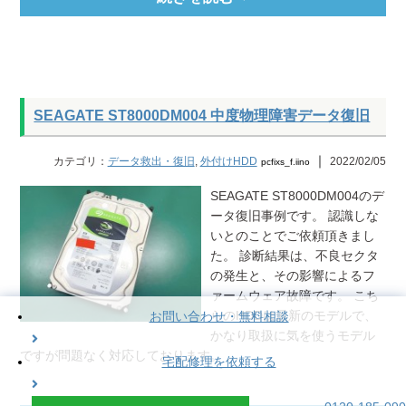
SEAGATE ST8000DM004 中度物理障害データ復旧
｜
カテゴリ：
データ救出・復旧
,
外付けHDD
2022/02/05
pcfixs_f.iino
SEAGATE ST8000DM004のデ
ータ復旧事例です。 認識しな
いとのことでご依頼頂きまし
た。 診断結果は、不良セクタ
の発生と、その影響によるフ
ァームウェア故障です。 こち
らのHDDは最新のモデルで、
お問い合わせ・無料相談
かなり取扱に気を使うモデル
ですが問題なく対応しております。 …
宅配修理を依頼する