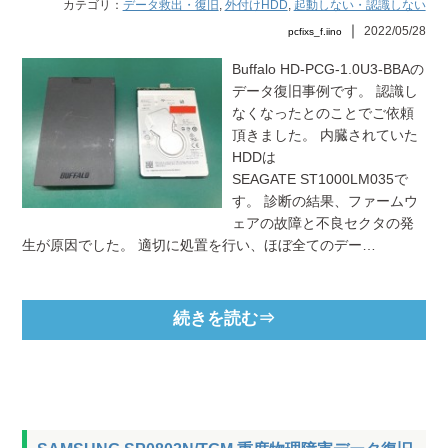
カテゴリ：
データ救出・復旧
,
外付けHDD
,
起動しない・認識しない
｜
2022/05/28
pcfixs_f.iino
Buffalo HD-PCG-1.0U3-BBAの
データ復旧事例です。 認識し
なくなったとのことでご依頼
頂きました。 内臓されていた
HDDは
SEAGATE ST1000LM035で
す。 診断の結果、ファームウ
ェアの故障と不良セクタの発
生が原因でした。 適切に処置を行い、ほぼ全てのデー…
続きを読む⇒