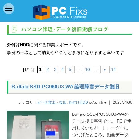
外付けHDD
に関する作業レポートです。
事例の一環として納期や料金など参考になりますと幸いです
[1/14]
1
2
3
4
5
...
10
...
»
14
Buffalo SSD-PG960U3-WA 論理障害データ復旧
｜
カテゴリ：
データ救出・復旧
,
外付けHDD
2023/04/30
pcfixs_f.iino
Buffalo SSD-PG960U3-WAの
データ復旧事例です。 PCで使
用していたが、レコーダーに
つなげたところ、動画データ