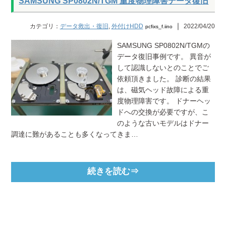
SAMSUNG SP0802N/TGM 重度物理障害データ復旧
｜
カテゴリ：
データ救出・復旧
,
外付けHDD
2022/04/20
pcfixs_f.iino
SAMSUNG SP0802N/TGMの
データ復旧事例です。 異音が
して認識しないとのことでご
依頼頂きました。 診断の結果
は、磁気ヘッド故障による重
度物理障害です。 ドナーヘッ
ドへの交換が必要ですが、こ
のような古いモデルはドナー
調達に難があることも多くなってきま…
続きを読む⇒