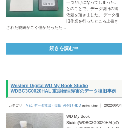
一つだけになってしまった。
とのことで、データ復旧の御
依頼を頂きました。 データ復
旧作業を行ったところ上書き
された範囲がごく僅かだったた…
続きを読む⇒
Western Digital WD My Book Studio
WDBC3G0020HAL 重度物理障害のデータ復旧事例
｜
カテゴリ：
Mac
,
データ救出・復旧
,
外付けHDD
2022/06/04
pcfixs_f.iino
WD My Book
Stuido(WDBC3G0020HAL)の