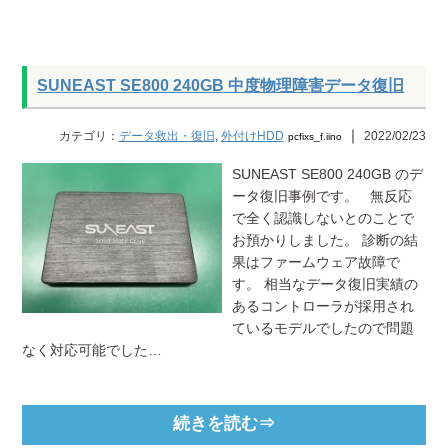
SUNEAST SE800 240GB 中度物理障害データ復旧
｜
カテゴリ：
データ救出・復旧
,
外付けHDD
2022/02/23
pcfixs_f.iino
SUNEAST SE800 240GB のデ
ータ復旧事例です。 無反応
で全く認識しないとのことで
お預かりしました。 診断の結
果はファームウェア故障で
す。 相当なデータ復旧実績の
あるコントローラが採用され
ているモデルでしたので問題
なく対応可能でした…
続きを読む⇒