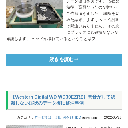
データ復旧事例です。 他社見
積後、高額だったのか弊社へ
ご依頼頂きました。 診断を始
めた結果、まずはヘッド故障
で間違いありません。 その次
にプラッタにも破損がないか
確認します。 ヘッドが壊れているということはプ…
続きを読む⇒
【Western Digital WD WD30EZRZ】異音がして認
識しない症状のデータ復旧修理事例
｜
カテゴリ：
データ救出・復旧
,
外付けHDD
2022/05/28
pcfixs_f.iino