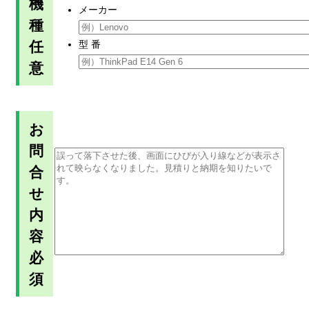
機
メーカー
種
任
型 番
意
お
問
合
せ
内
容
必
須