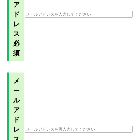
ア
ド
レ
ス
必
須
メ
ー
ル
ア
ド
レ
ス