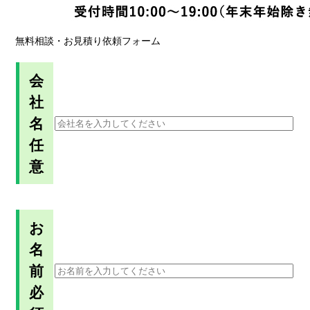
無料相談・お見積り依頼フォーム
会
社
名
任
意
お
名
前
必