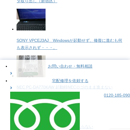
タ取り出し（新宿区）
SONY VPCEJ3AJ Windowsが起動せず、修復に進むも何
も表示されず・・・。
お問い合わせ・無料相談
宅配修理を依頼する
NEC PC-DA770KAW 起動時NECロゴのまま進まない
0120-185-090
mouse LM-iHS211X-SH-W7 電源入らない