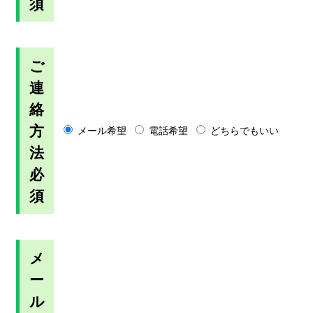
須
ご
連
絡
方
メール希望
電話希望
どちらでもいい
法
必
須
メ
ー
ル