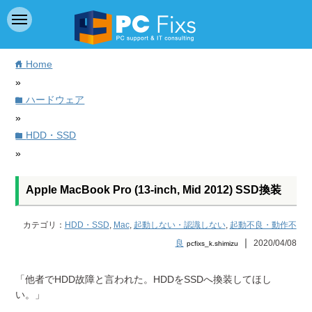
Home
home
»
ハードウェア
folder
»
HDD・SSD
folder
»
Apple MacBook Pro (13-inch, Mid 2012) SSD換装
カテゴリ：
HDD・SSD
,
Mac
,
起動しない・認識しない
,
起動不良・動作不
｜
良
2020/04/08
pcfixs_k.shimizu
「他者でHDD故障と言われた。HDDをSSDへ換装してほし
い。」