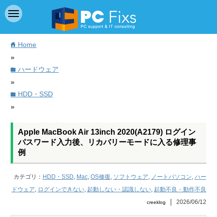
Home
home
»
ハードウェア
folder
»
HDD・SSD
folder
»
Apple MacBook Air 13inch 2020(A2179) ログイン
パスワード入力後、リカバリーモードに入る修理事
例
カテゴリ：
HDD・SSD
,
Mac
,
OS修復
,
ソフトウェア
,
ノートパソコン
,
ハー
ドウェア
,
ログインできない
,
起動しない・認識しない
,
起動不良・動作不良
｜
2026/06/12
creeklog