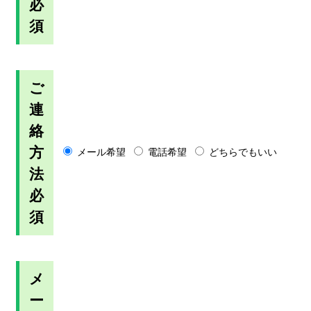
必
須
ご
連
絡
方
メール希望
電話希望
どちらでもいい
法
必
須
メ
ー