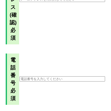
ス
(確
認)
必
須
電
話
番
号
必
須