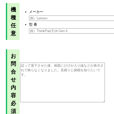
機
メーカー
種
任
型 番
意
お
問
合
せ
内
容
必
須