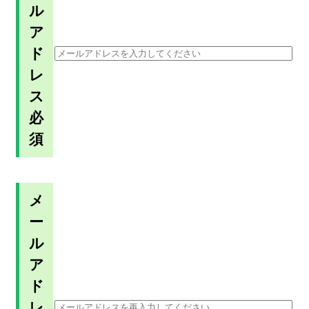
ル
ア
ド
レ
ス
必
須
メ
ー
ル
ア
ド
レ