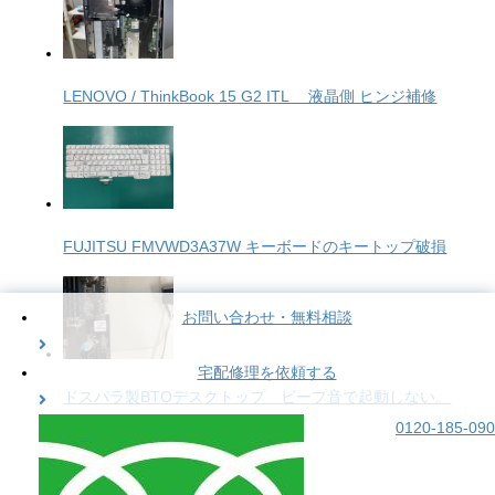
LENOVO / ThinkBook 15 G2 ITL 液晶側 ヒンジ補修
FUJITSU FMVWD3A37W キーボードのキートップ破損
お問い合わせ・無料相談
宅配修理を依頼する
ドスパラ製BTOデスクトップ ビープ音で起動しない。
0120-185-090