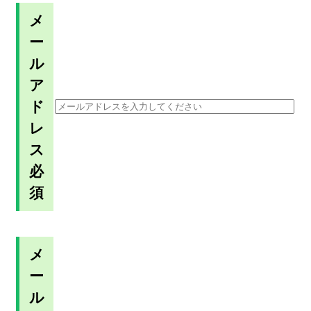
メ
ー
ル
ア
ド
レ
ス
必
須
メ
ー
ル