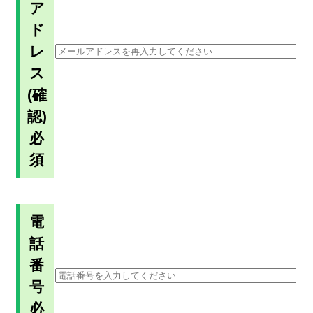
ア
ド
レ
ス
(確
認)
必
須
電
話
番
号
必