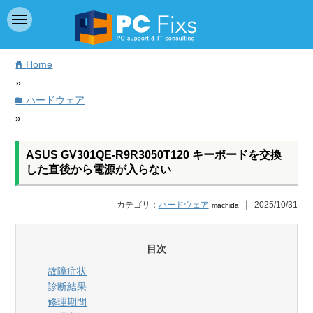
Home
home
»
ハードウェア
folder
»
ASUS GV301QE-R9R3050T120 キーボードを交換
した直後から電源が入らない
｜
カテゴリ：
ハードウェア
2025/10/31
machida
目次
故障症状
診断結果
修理期間