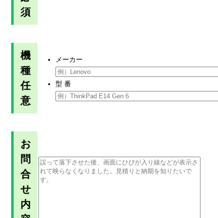
須
機
メーカー
種
任
型 番
意
お
問
合
せ
内