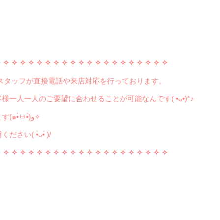
✧
✧ ✧ ✧ ✧
✧ ✧ ✧ ✧
✧ ✧ ✧ ✧
✧ ✧ ✧ ✧
✧ ✧ ✧ ✧
ったスタッフが直接電話や来店対応を行っております。
一人一人のご要望に合わせることが可能なんです( •ᴗ•)*♪
お急ぎの方にも臨機応変に対応いたします(๑•̀ㅂ•́)و✧
 •̀ᴗ•́ )/
✧
✧ ✧ ✧ ✧
✧ ✧ ✧ ✧
✧ ✧ ✧ ✧
✧ ✧ ✧ ✧
✧ ✧ ✧ ✧