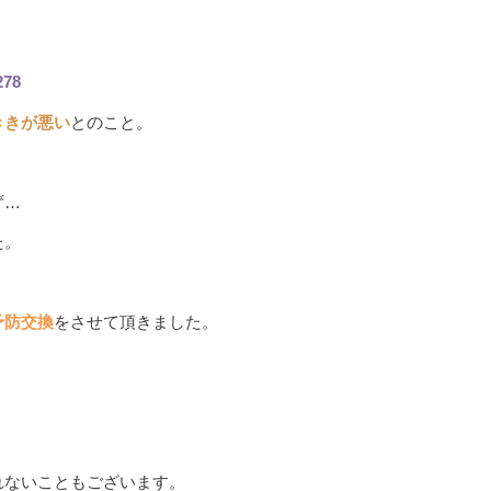
278
ききが悪い
とのこと。
ず…
た。
予防交換
をさせて頂きました。
れないこともございます。