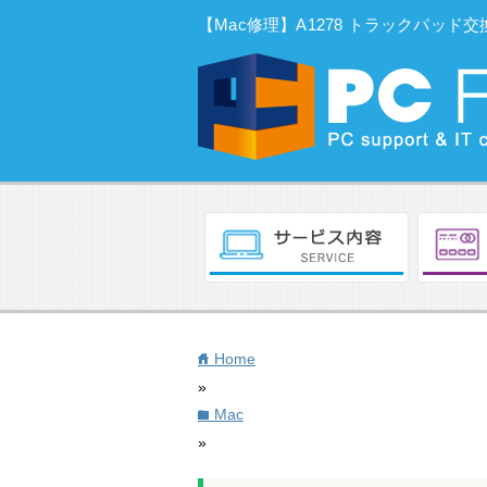
【Mac修理】A1278 トラックパッド交
Home
home
»
Mac
folder
»