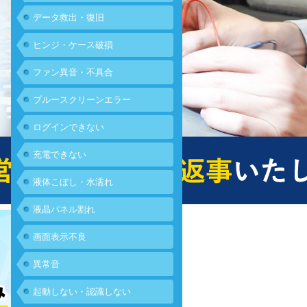
データ救出・復旧
ヒンジ・ケース破損
ファン異音・不具合
ブルースクリーンエラー
ログインできない
充電できない
液体こぼし・水濡れ
液晶パネル割れ
画面表示不良
異常音
起動しない・認識しない