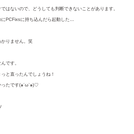
けではないので、どうしても判断できないことがあります。
PCFixsに持ち込んだら起動した…
わかりません。笑
なんです。
きっと直ったんでしょうね！
です(๑´ω`๑)♡
ﾉ