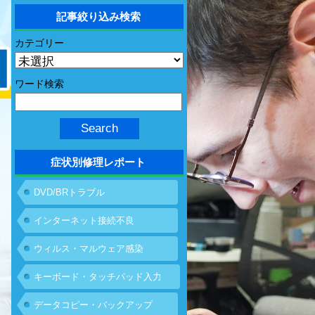
記事絞り込み検索
カテゴリー
ワード検索
症状別修理レポート
DVD/BRトラブル
インターネット接続不良
ウィルス・マルウェア感染
キーボード・タッチパッド入力
不具合
データコピー・バックアップ