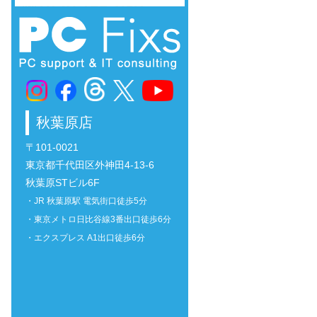
秋葉原店
〒101-0021
東京都千代田区外神田4-13-6
秋葉原STビル6F
・JR 秋葉原駅 電気街口徒歩5分
・東京メトロ日比谷線3番出口徒歩6分
・エクスプレス A1出口徒歩6分