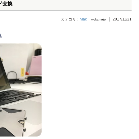
ッド交換
｜
カテゴリ：
Mac
2017/11/21
y.okamoto
換