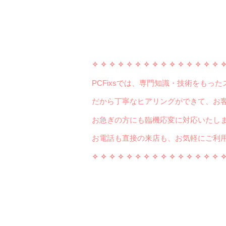
✧ ✧ ✧ ✧
✧ ✧ ✧ ✧
✧ ✧ ✧ ✧
✧ ✧ ✧ 
PCFixsでは、専門知識・技術をも
だから丁寧なヒアリングができて、お客様
お電話も直接の来店も、お気軽にご利用ください(
✧ ✧ ✧ ✧
✧ ✧ ✧ ✧
✧ ✧ ✧ ✧
✧ ✧ ✧ 