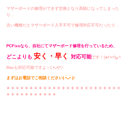
マザーボードの修理ができず交換となり高額になってしまった
り…
古い機種だとマザーボード入手不可で修理対応不可だったり…
PCFixsなら、自社にてマザーボード修理を行っているため、
安く・早く
どこよりも
対応可能
です！(๑•̀ㅂ•́)و✧
Macも対応可能ですよ～( •ᴗ•)*♪
まずはお電話でご相談ください( •̀ᴗ•́ )/
✧ ✧ ✧ ✧
✧ ✧ ✧ ✧
✧ ✧ ✧ ✧
✧ ✧ ✧ ✧
✧ ✧ ✧ ✧
✧ ✧ ✧ ✧
✧
✧ ✧ ✧
✧ ✧ ✧ ✧
✧ ✧ ✧ ✧