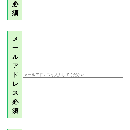
必
須
メ
ー
ル
ア
ド
レ
ス
必
須