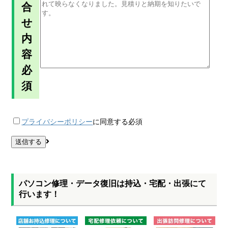
合
せ
内
容
必
須
プライバシーポリシー
に同意する
必須
パソコン修理・データ復旧は持込・宅配・出張にて
行います！