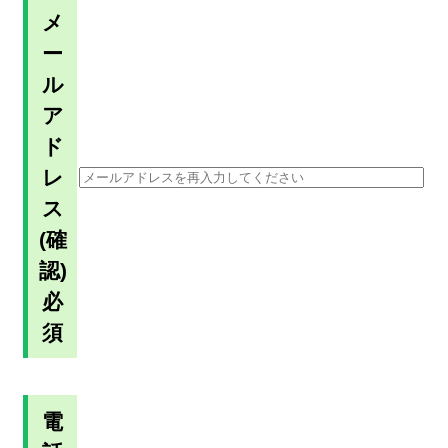
メ
ー
ル
ア
ド
レ
ス
(確
認)
必
須
電