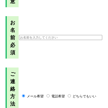
意
お
名
前
必
須
ご
連
絡
方
メール希望
電話希望
どちらでもいい
法