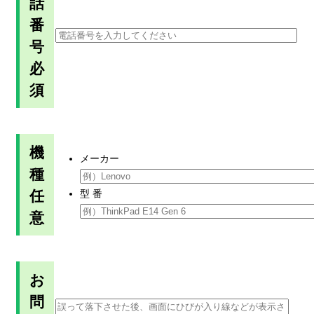
話
番
号
必
須
機
メーカー
種
任
型 番
意
お
問