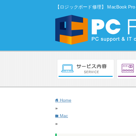
【ロジックボード修理】 MacBook Pro 
Home
home
»
Mac
folder
»