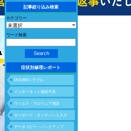
記事絞り込み検索
カテゴリー
ワード検索
症状別修理レポート
DVD/BRトラブル
インターネット接続不良
ウィルス・マルウェア感染
キーボード・タッチパッド入力
不具合
データコピー・バックアップ