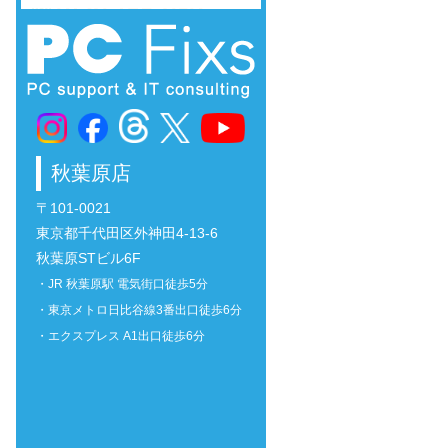
秋葉原店
〒101-0021
東京都千代田区外神田4-13-6
秋葉原STビル6F
・JR 秋葉原駅 電気街口徒歩5分
・東京メトロ日比谷線3番出口徒歩6分
・エクスプレス A1出口徒歩6分