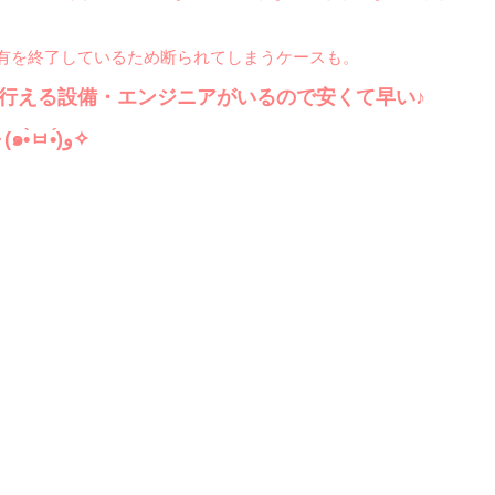
有を終了しているため断られてしまうケースも。
理を行える設備・エンジニアがいるので安くて早い♪
古いパソコンも対応可能ですよ～(๑•̀ㅂ•́)و✧