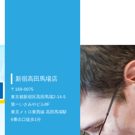
新宿高田馬場店
〒169-0075
東京都新宿区高田馬場2-14-5
第一いさみやビル8F
東京メトロ東西線 高田馬場駅
6番出口徒歩1分