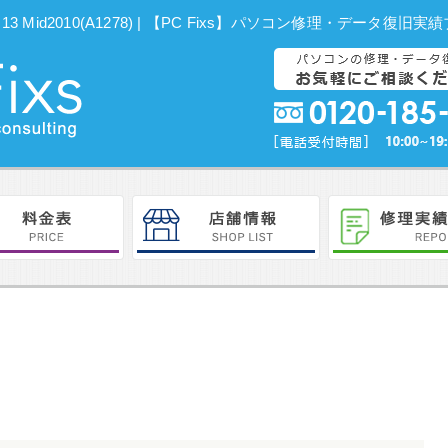
13 Mid2010(A1278) | 【PC Fixs】パソコン修理・データ復旧実